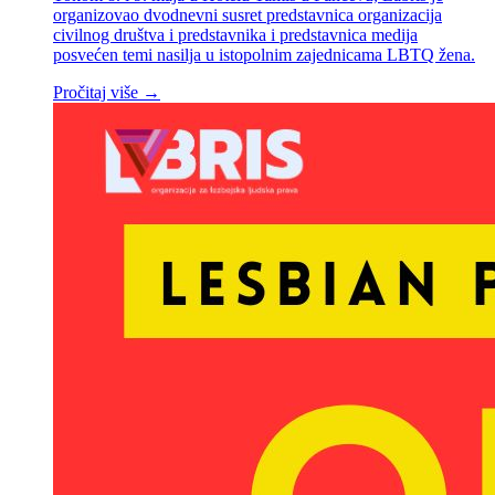
organizovao dvodnevni susret predstavnica organizacija
civilnog društva i predstavnika i predstavnica medija
posvećen temi nasilja u istopolnim zajednicama LBTQ žena.
Pročitaj više →