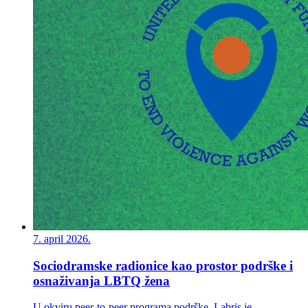
7. april 2026.
Sociodramske radionice kao prostor podrške i
osnaživanja LBTQ žena
U okviru peer-to-peer programa podrške, Labris je