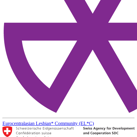
Eurocentralasian Lesbian* Community (EL*C)