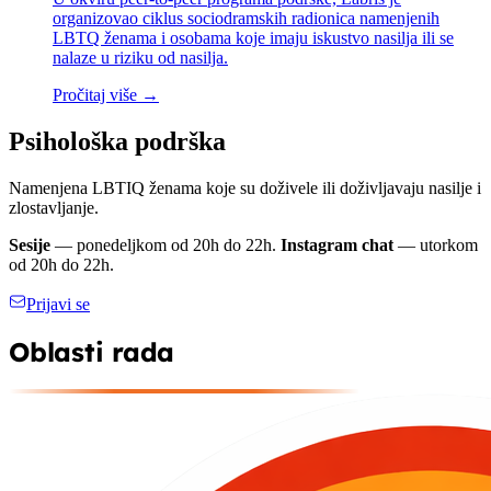
organizovao ciklus sociodramskih radionica namenjenih
LBTQ ženama i osobama koje imaju iskustvo nasilja ili se
nalaze u riziku od nasilja.
Pročitaj više →
Psihološka podrška
Namenjena LBTIQ ženama koje su doživele ili doživljavaju nasilje i
zlostavljanje.
Sesije
— ponedeljkom od 20h do 22h.
Instagram chat
— utorkom
od 20h do 22h.
Prijavi se
Oblasti rada