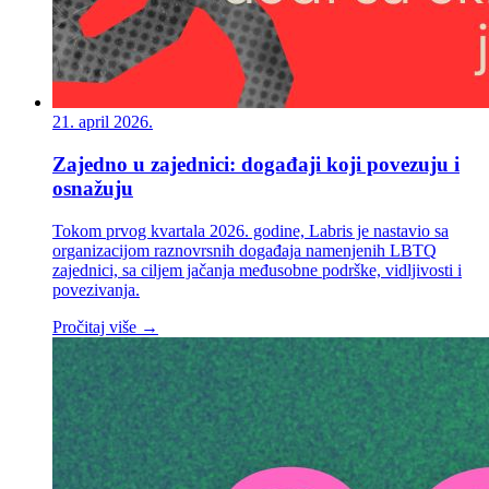
21. april 2026.
Zajedno u zajednici: događaji koji povezuju i
osnažuju
Tokom prvog kvartala 2026. godine, Labris je nastavio sa
organizacijom raznovrsnih događaja namenjenih LBTQ
zajednici, sa ciljem jačanja međusobne podrške, vidljivosti i
povezivanja.
Pročitaj više →