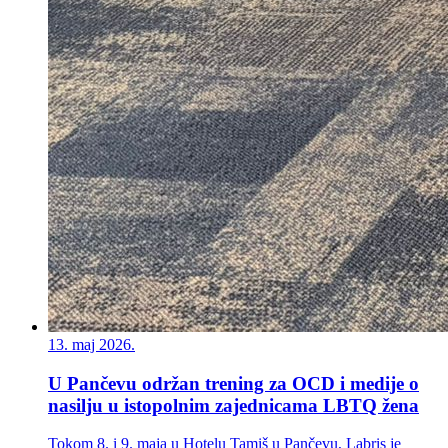
13. maj 2026.
U Pančevu održan trening za OCD i medije o
nasilju u istopolnim zajednicama LBTQ žena
Tokom 8. i 9. maja u Hotelu Tamiš u Pančevu, Labris je