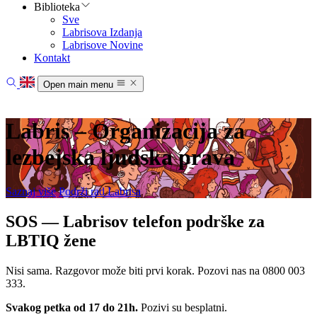
Biblioteka
Sve
Labrisova Izdanja
Labrisove Novine
Kontakt
Open main menu
Početna
Vesti
Labris – Organizacija za
Oblasti rada
O nama
lezbejska ljudska prava
Biblioteka
Kontakt
Saznaj više
Podrži rad Labrisa
SOS — Labrisov telefon podrške za
LBTIQ žene
Nisi sama. Razgovor može biti prvi korak. Pozovi nas na 0800 003
333.
Svakog petka od 17 do 21h.
Pozivi su besplatni.