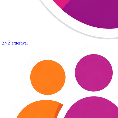
ŽVŽ artfestival