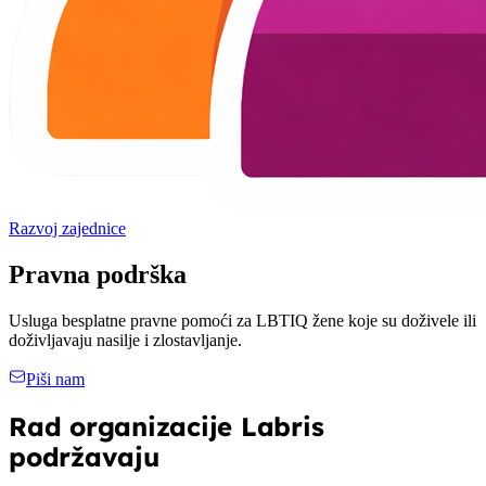
Razvoj zajednice
Pravna podrška
Usluga besplatne pravne pomoći za LBTIQ žene koje su doživele ili
doživljavaju nasilje i zlostavljanje.
Piši nam
Rad organizacije Labris
podržavaju