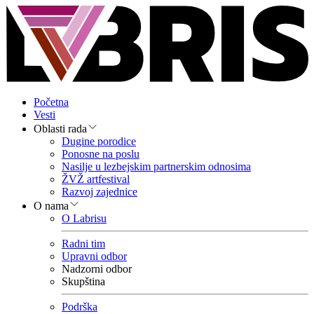
Početna
Vesti
Oblasti rada
Dugine porodice
Ponosne na poslu
Nasilje u lezbejskim partnerskim odnosima
ŽVŽ artfestival
Razvoj zajednice
O nama
O Labrisu
Radni tim
Upravni odbor
Nadzorni odbor
Skupština
Podrška