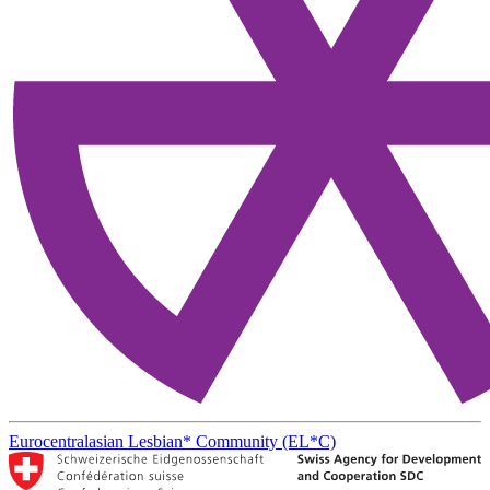
Eurocentralasian Lesbian* Community (EL*C)