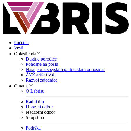
Početna
Vesti
Oblasti rada
Dugine porodice
Ponosne na poslu
Nasilje u lezbejskim partnerskim odnosima
ŽVŽ artfestival
Razvoj zajednice
O nama
O Labrisu
Radni tim
Upravni odbor
Nadzorni odbor
Skupština
Podrška