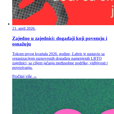
21. april 2026.
Zajedno u zajednici: događaji koji povezuju i
osnažuju
Tokom prvog kvartala 2026. godine, Labris je nastavio sa
organizacijom raznovrsnih događaja namenjenih LBTQ
zajednici, sa ciljem jačanja međusobne podrške, vidljivosti i
povezivanja.
Pročitaj više →