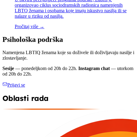
organizovao ciklus sociodramskih radionica namenjenih
LBTQ ženama i osobama koje imaju iskustvo nasilja ili se
nalaze u riziku od nasilja.
Pročitaj više →
Psihološka podrška
Namenjena LBTIQ ženama koje su doživele ili doživljavaju nasilje i
zlostavljanje.
Sesije
— ponedeljkom od 20h do 22h.
Instagram chat
— utorkom
od 20h do 22h.
Prijavi se
Oblasti rada