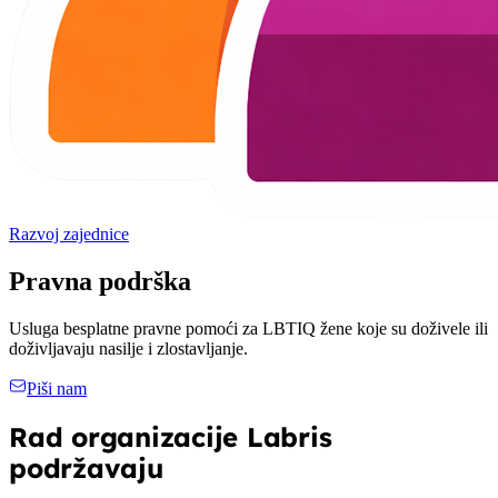
Razvoj zajednice
Pravna podrška
Usluga besplatne pravne pomoći za LBTIQ žene koje su doživele ili
doživljavaju nasilje i zlostavljanje.
Piši nam
Rad organizacije Labris
podržavaju