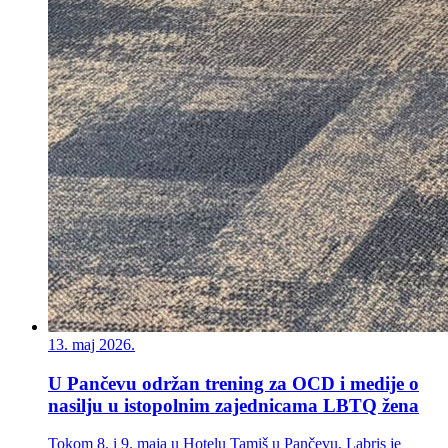
13. maj 2026.
U Pančevu održan trening za OCD i medije o
nasilju u istopolnim zajednicama LBTQ žena
Tokom 8. i 9. maja u Hotelu Tamiš u Pančevu, Labris je