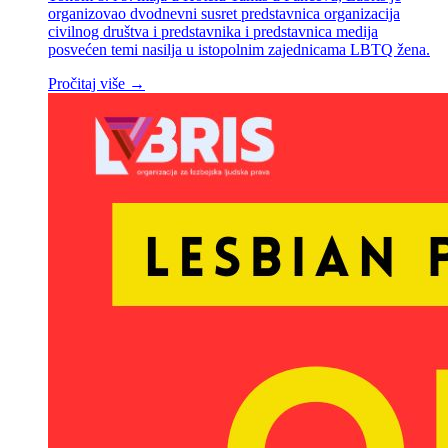
organizovao dvodnevni susret predstavnica organizacija
civilnog društva i predstavnika i predstavnica medija
posvećen temi nasilja u istopolnim zajednicama LBTQ žena.
Pročitaj više →