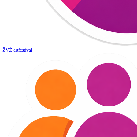
ŽVŽ artfestival