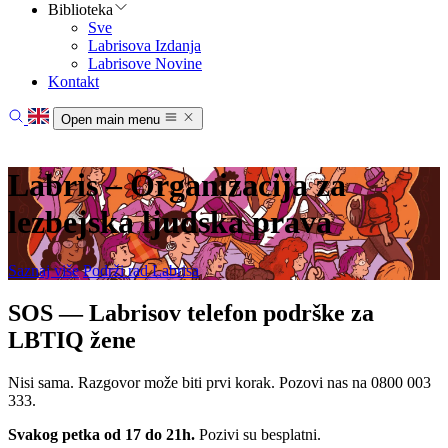
Biblioteka
Sve
Labrisova Izdanja
Labrisove Novine
Kontakt
Open main menu
Početna
Vesti
Labris – Organizacija za
Oblasti rada
O nama
lezbejska ljudska prava
Biblioteka
Kontakt
Saznaj više
Podrži rad Labrisa
SOS — Labrisov telefon podrške za
LBTIQ žene
Nisi sama. Razgovor može biti prvi korak. Pozovi nas na 0800 003
333.
Svakog petka od 17 do 21h.
Pozivi su besplatni.