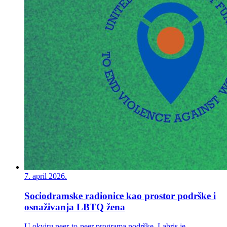
7. april 2026.
Sociodramske radionice kao prostor podrške i
osnaživanja LBTQ žena
U okviru peer-to-peer programa podrške, Labris je